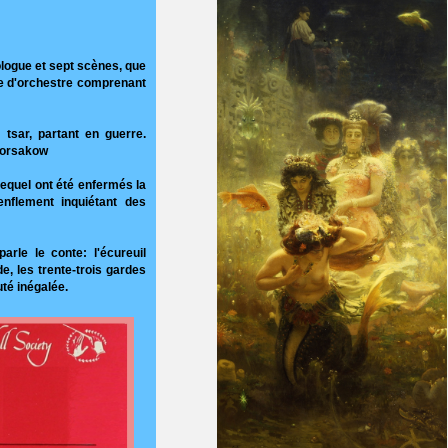
ologue et sept scènes, que
te d'orchestre comprenant
 tsar, partant en guerre.
-Korsakow
 lequel ont été enfermés la
enflement inquiétant des
arle le conte: l'écureuil
e, les trente-trois gardes
té inégalée.