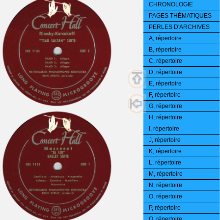
CHRONOLOGIE
PAGES THÉMATIQUES
PERLES D'ARCHIVES
A, répertoire
B, répertoire
C, répertoire
D, répertoire
E, répertoire
F, répertoire
G, répertoire
H, répertoire
I, répertoire
J, répertoire
K, répertoire
L, répertoire
M, répertoire
N, répertoire
O, répertoire
P, répertoire
Q, répertoire