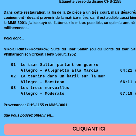
Étiquette verso du disque CHS-1155
Dans cette restauration, la fin de la 2e pièce a un très court, mais désagré
couinement - devant provenir de la matrice-mère, car il est audible aussi bi
le MMS-3001: j'ai essayé de l'atténuer le mieux possible, ce qui m'a amené
millisecondes.
Voici donc...
Nikolai Rimski-Korsakow, Suite du Tsar Saltan (ou du Conte du tsar Sal
Philharmonisch Orkest, Henk Spruit, 1952
01. Le tsar Saltan partant en guerre
Allegro – Allegretto alla Marcia 04:21 
02. La tsarine dans un baril sur la mer
Allegro – Maestoso 06:11 
03. Les trois merveilles
Allegro – Moderato 07:18 
Provenance: CHS-1155 et MMS-3001
que vous pouvez obtenir en...
CLIQUANT ICI