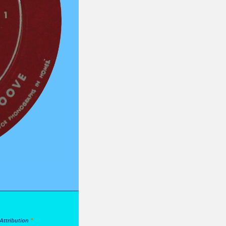
ttribution
"