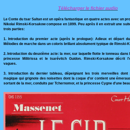
Télécharger le fichier audio
Le Conte du tsar Saltan est un opéra fantastique en quatre actes avec un pr
Nikolai Rimski-Korsakow compose en 1899. Peu après il en extrait une sui
trois parties:
1. Introduction du premier acte (après le prologue): Adieux et départ du
Mélodies de marche dans un coloris brillant absolument typique de Rimski
2. Introduction du deuxième acte: la mer, sur laquelle flotte le tonneau dans
princesse Militrissa et le tsarévitch Guidon. Rimski-Korsakow décrit l'
vagues.
3. Introduction du dernier tableau, dépeignant les trois merveilles dont p
magique qui grignote des noisettes dont la coque d'or contient une émeraud
sortant de la mer, conduits par Tchernomor, et la princesse Cygne d'une beau