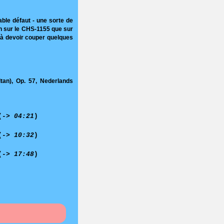
able défaut - une sorte de
en sur le CHS-1155 que sur
 à devoir couper quelques
tan), Op. 57, Nederlands
(
-> 04:21
)
(
-> 10:32
)
(
-> 17:48
)