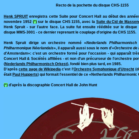
Recto de la pochette du disque CHS-1155
Henk SPRUIT
enregistra cette Suite pour Concert Hall au début des années 
novembre 1952
(*)
sur le disque CHS 1155, avec la
Suite du Cid de Massen
Henk Spruit - sur l'autre face. La suite fut ensuite rééditée sur le disqu
disque MMS-3001 - ce dernier reprenant le couplage d'origine du CHS 1155.
Henk Spruit dirige un orchestre nommé «
Nederlands Philharmonisch
Philharmonique Néerlandais
», il apparaît aussi sous le nom d'«
Orchestre de 
d'Amsterdam
»: c'est un orchestre formé pour l'occasion - qui apparaît tr
Concert Hall & Sociétés affiliées - et non d'un précurseur de l'orchestre p
(
Nederlands Philharmonisch Orkest
), fondé bien plus tard, en 1985.
D'après
cette page de Wikipedia
c'est l'
Orchestre Symphonique d'Utrecht
(d
était
Paul Hupperts
) qui formait l'essentiel de ce «Netherlands Philharmonic
(*)
d'après la discographie Concert Hall de John Hunt