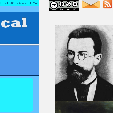
IE
» FLAC
» Adresse E-MAIL