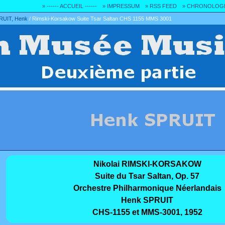
» ------ ACCUEIL ------
» IMPRESSUM
» RSS FEED
» CHRONOLOG
RUIT, Henk
/
Rimski-Korsakow Suite Tsar Saltan CHS 1155 MMS 3001
Nikolai RIMSKI-KORSAKOW
Suite du Tsar Saltan, Op. 57
Orchestre Philharmonique Néerlandais
Henk SPRUIT
CHS-1155 et MMS-3001, 1952