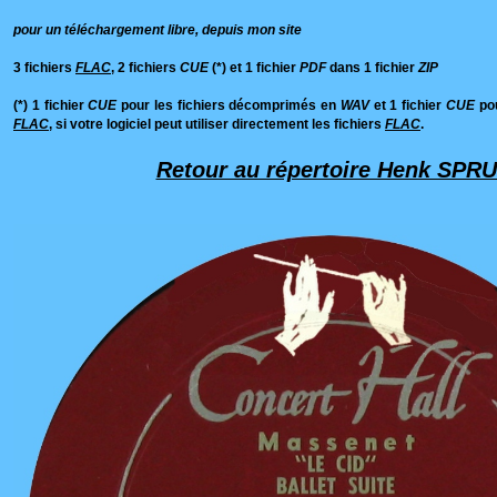
pour un téléchargement libre, depuis mon site
3 fichiers
FLAC
, 2 fichiers
CUE
(*) et 1 fichier
PDF
dans 1 fichier
ZIP
(*) 1 fichier
CUE
pour les fichiers décomprimés en
WAV
et 1 fichier
CUE
pou
FLAC
, si votre logiciel peut utiliser directement les fichiers
FLAC
.
Retour au répertoire Henk SPRU