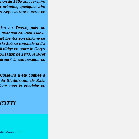
asion du 150e anniversaire
 création, quelques airs
es Sept Couleurs, livret de
ales au Tessin, puis au
 direction de Paul Klecki.
ait bientôt son diplôme de
e la Suisse romande et il a
 dirige en outre le Corps
lisation de 1943, le livret
ntreprit la composition du
 Couleurs a été confiée à
du Stadttheater de Bâle.
lacé sous la conduite du
NOTTI
ttribution
"