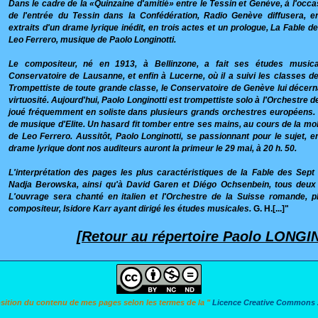
Dans le cadre de la «Quinzaine d'amitié» entre le Tessin et Genève, à l'occ
de l'entrée du Tessin dans la Confédération, Radio Genève diffusera, en
extraits d'un drame lyrique inédit, en trois actes et un prologue, La Fable d
Leo Ferrero, musique de Paolo Longinotti.
Le compositeur, né en 1913, à Bellinzone, a fait ses études music
Conservatoire de Lausanne, et enfin à Lucerne, où il a suivi les classes de
Trompettiste de toute grande classe, le Conservatoire de Genève lui décern
virtuosité. Aujourd'hui, Paolo Longinotti est trompettiste solo à l'Orchestre d
joué fréquemment en soliste dans plusieurs grands orchestres européens. Il
de musique d'Elite. Un hasard fit tomber entre ses mains, au cours de la mobi
de Leo Ferrero. Aussitôt, Paolo Longinotti, se passionnant pour le sujet, e
drame lyrique dont nos auditeurs auront la primeur le 29 mai, à 20 h. 50.
L'interprétation des pages les plus caractéristiques de la Fable des Sept
Nadja Berowska, ainsi qu'à David Garen et Diégo Ochsenbein, tous deux 
L'ouvrage sera chanté en italien et l'Orchestre de la Suisse romande, p
compositeur, Isidore Karr ayant dirigé les études musicales.
G. H.[...]"
[Retour au répertoire Paolo LONGI
osition du contenu de mes pages selon les termes de la "
Licence Creative Commons A