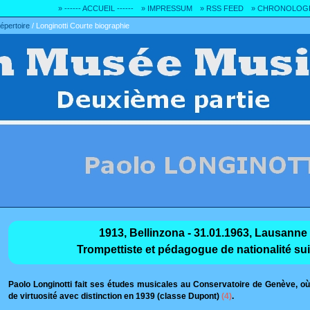
» ------ ACCUEIL ------
» IMPRESSUM
» RSS FEED
» CHRONOLOG
répertoire
/
Longinotti Courte biographie
1913, Bellinzona - 31.01.1963, Lausanne
Trompettiste et pédagogue de nationalité su
Paolo Longinotti fait ses études musicales au Conservatoire de Genève, où 
de virtuosité avec distinction en 1939 (classe Dupont)
(4)
.