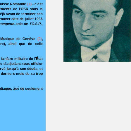
la Suisse Romande
(1)
- c'est
rements de l'OSR sous la
déjà avant de terminer ses
ouver date de juillet 1936
trompette-solo de l'O.S.R.,
e Musique de Genève
(2)
,
e), ainsi que de celle
fanfare militaire de l'État
de d'adjudant sous-officier
ervé jusqu'à son décès, et
3 derniers mois de sa trop
ardiaque, âgé de seulement