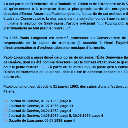
Il a fait partie de l'Orchestre de la Tonhalle de Zürich et de l'Orchestre de 
lui qu'on entend à la trompette dans la plus grande partie des enregist
direction d'Ernest Ansermet. Paolo Longinotti a fait partie de cet orchestre 
études au Conservatoire: la plus ancienne mention d'un concert que j'ai pu tr
(5)
, dans le septuor de Saint-Saens, l'article précisant "[...]
P.Longinotti, 
instrumentiste de tout premier ordre
[...]".
En 1955 Paolo Longinotti est nommé professeur au Conservatoire d
responsable de la classe de trompette (il succède à Henri Paychèr
d'instrumentation et d'orchestration pour musique d'harmonie.
Paolo Longinotti a aussi dirigé deux corps de musique: l'Élite Genevoise (la 
de Genève, dont il a été nommé directeur - par le Conseil d'État, avec le gra
pour la petite histoire...
(3)
- à partir du 15 avril 1950, un poste qu'il a cons
l'Union Instrumentale de Lausanne, dont il a été le directeur pendant les 1
courte vie.
Paolo Longinotti est décédé le 31 janvier 1963, des suites d'une affection c
49 ans.
(1)
Journal de Genève, 01.02.1963, page 8
(2)
Journal de Genève, 01.07.1955, page 13
(3)
Journal de Genève, 24.04.1950, page 4
(4)
Journal de Genève, 14.06.1939, page 5, 30.06.1939, page 4
(5)
Gazette de Lausanne, 06.07.1936, page 4