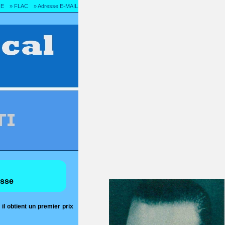
IE
» FLAC
» Adresse E-MAIL
isse
il obtient un premier prix