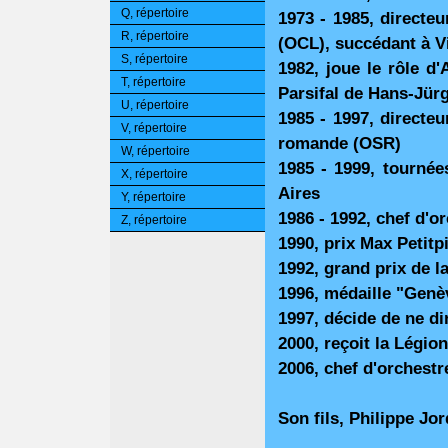
Q, répertoire
1973 - 1985, directe
R, répertoire
(OCL), succédant à V
S, répertoire
1982, joue le rôle d'
T, répertoire
Parsifal de Hans-Jür
U, répertoire
1985 - 1997, directeu
V, répertoire
romande (OSR)
W, répertoire
1985 - 1999, tourné
X, répertoire
Aires
Y, répertoire
1986 - 1992, chef d'o
Z, répertoire
1990, prix Max Petitp
1992, grand prix de 
1996, médaille "Genè
1997, décide de ne di
2000, reçoit la Légio
2006, chef d'orchestr
Son fils, Philippe Jo