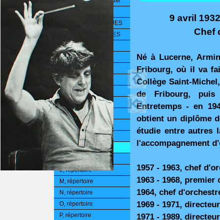
Contact / IMPRESSUM
CHRONOLOGIE
9 avril 193
PAGES THÉMATIQUES
Chef 
PERLES D'ARCHIVES
A, répertoire
Né à Lucerne, Armin
B, répertoire
Fribourg, où il va fa
C, répertoire
D, répertoire
Collège Saint-Michel, 
E, répertoire
de Fribourg, puis
F, répertoire
Entretemps - en 194
G, répertoire
obtient un diplôme d
H, répertoire
étudie entre autres 
I, répertoire
l'accompagnement d'
J, répertoire
K, répertoire
1957 - 1963, chef d'o
L, répertoire
1963 - 1968, premier 
M, répertoire
1964, chef d'orchestr
N, répertoire
1969 - 1971, directeur
O, répertoire
P, répertoire
1971 - 1989, directeu