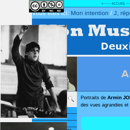
» ------ ACCUEIL ---
Vous êtes ici:
Mon intention
/
J, rép
Portraits de
Armin J
des vues agrandies et 
Mon intention
CE REMANIEMENT
FLAC