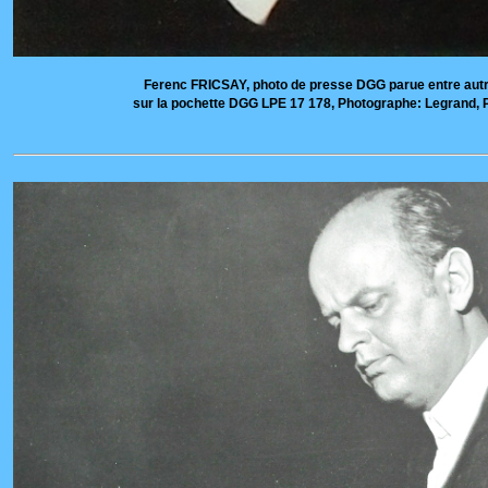
Ferenc FRICSAY, photo de presse DGG parue entre aut
sur la pochette DGG LPE 17 178, Photographe: Legrand, 