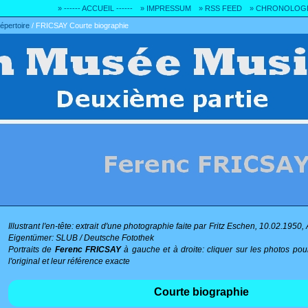
» ------ ACCUEIL ------
» IMPRESSUM
» RSS FEED
» CHRONOLOG
répertoire
/
FRICSAY Courte biographie
Illustrant l'en-tête: extrait d'une photographie faite par Fritz Eschen, 10.02.1950
Eigentümer: SLUB / Deutsche Fotothek
Portraits de
Ferenc FRICSAY
à gauche et à droite: cliquer sur les photos po
l'original et leur référence exacte
Courte biographie