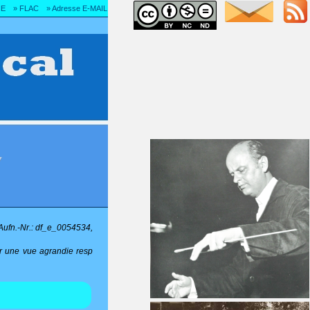
IE
» FLAC
» Adresse E-MAIL
, Aufn.-Nr.: df_e_0054534,
ur une vue agrandie resp