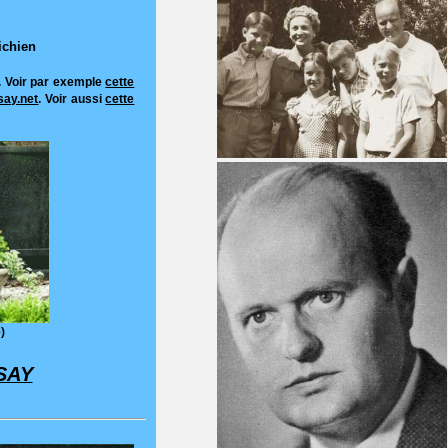
ichien
.. Voir par exemple
cette
csay.net
. Voir aussi
cette
)
CSAY