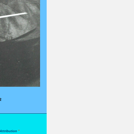
2
ttribution
"