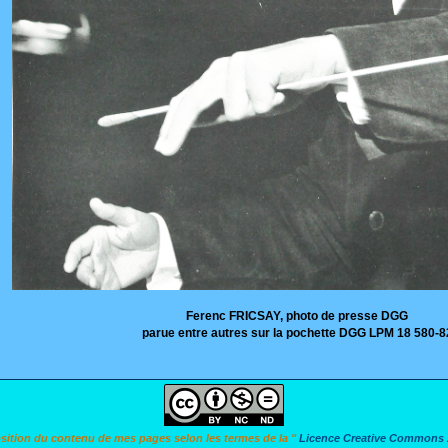
Ferenc FRICSAY, photo de presse DGG
parue entre autres sur la pochette DGG LPM 18 580-8
osition du contenu de mes pages selon les termes de la "
Licence Creative Commons A