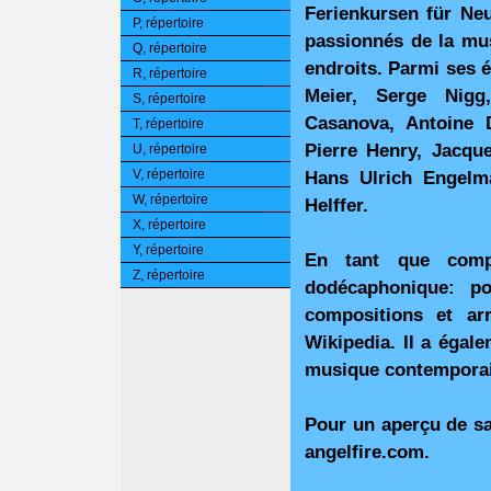
Ferienkursen für Neu
P, répertoire
passionnés de la mus
Q, répertoire
endroits. Parmi ses 
R, répertoire
Meier, Serge Nigg
S, répertoire
Casanova, Antoine 
T, répertoire
Pierre Henry, Jacqu
U, répertoire
V, répertoire
Hans Ulrich Engelm
W, répertoire
Helffer.
X, répertoire
Y, répertoire
En tant que compo
Z, répertoire
dodécaphonique: p
compositions et a
Wikipedia. Il a égal
musique contempora
Pour un aperçu de s
angelfire.com.