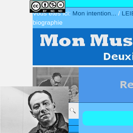
Vous êtes ici:
Mon intention...
/
LEI
biographie
Mon intention
CE REMANIEMENT