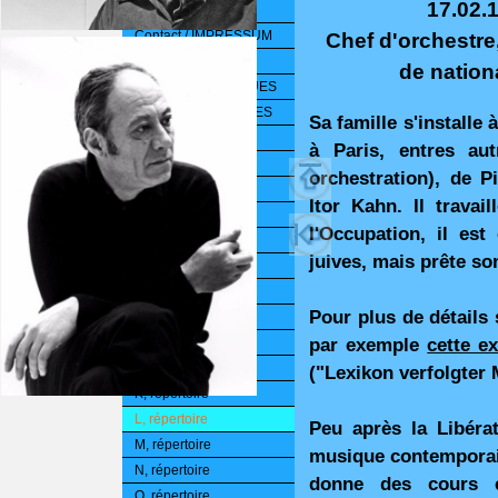
17.02.1
FLAC
Contact / IMPRESSUM
Chef d'orchestr
CHRONOLOGIE
de nationa
PAGES THÉMATIQUES
PERLES D'ARCHIVES
Sa famille s'installe
A, répertoire
à Paris, entres au
B, répertoire
orchestration), de P
C, répertoire
Itor Kahn. Il trava
D, répertoire
l'Occupation, il es
E, répertoire
juives, mais prête so
F, répertoire
G, répertoire
Pour plus de détails 
H, répertoire
I, répertoire
par exemple
cette e
J, répertoire
("Lexikon verfolgter
K, répertoire
L, répertoire
Peu après la Libérat
M, répertoire
musique contemporain
N, répertoire
donne des cours en
O, répertoire