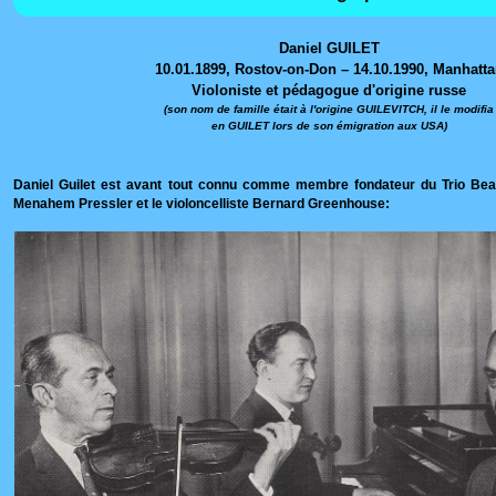
Daniel GUILET
10.01.1899, Rostov-on-Don – 14.10.1990, Manhatt
Violoniste et pédagogue d'origine russe
(son nom de famille était à l'origine GUILEVITCH, il le modifia
en GUILET lors de son émigration aux USA)
Daniel Guilet est avant tout connu comme membre fondateur du Trio Beau
Menahem Pressler et le violoncelliste Bernard Greenhouse: