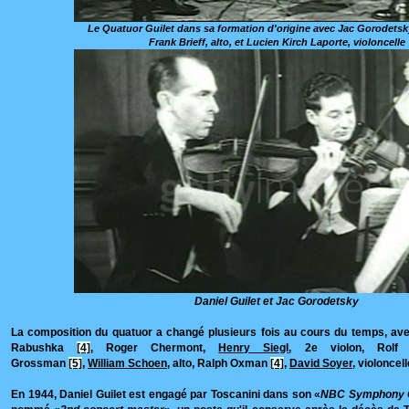
Le Quatuor Guilet dans sa formation d'origine avec Jac Gorodetsky
Frank Brieff, alto, et Lucien Kirch Laporte, violoncelle
Daniel Guilet et Jac Gorodetsky
La composition du quatuor a changé plusieurs fois au cours du temps, ave
Rabushka
[4]
, Roger Chermont,
Henry Siegl
, 2e violon, Rolf
Grossman
[5]
,
William Schoen
, alto, Ralph Oxman
[4]
,
David Soyer
, violoncell
En 1944, Daniel Guilet est engagé par Toscanini dans son «
NBC Symphony 