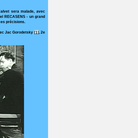
Calvet sera malade, avec
uel RECASENS - un grand
es précisions.
 avec Jac Gorodetsky
[1]
, 2e