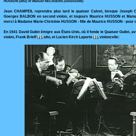
HUSSON (alto) et Manuel RECASENS (violoncelle)
Jean CHAMPEIL reprendra plus tard le quatuor Calvet, lorsque Joseph 
Goerges BALBON en second violon, et toujours Maurice HUSSON et Man
merci à Madame Marie-Christine HUSSON - fille de Maurice HUSSON - pour c
En 1941 David Guilet émigre aux États-Unis, où il fonde le Quatuor Guilet,
violon, Frank Brieff
[2]
, alto, et Lucien Kirch Laporte
[3]
, violoncelle: