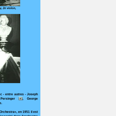
, 2e violon,
c - entre autres - Joseph
 Persinger
[4]
, George
e.
Orchestra
», en 1951 il est