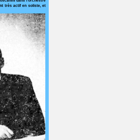
Toscanini dans l'orchestre
t très actif en soliste, et