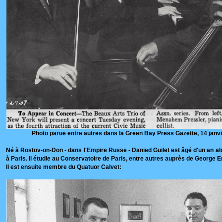
Photo parue entre autres dans la Green Bay Press Gazette, 14 janv
Né à Rostov-on-Don - dans l'Empire Russe - Danied Guilet est âgé d'un an alor
à Paris. Il étudie au Conservatoire de Paris, entre autres auprès de George
Il est ensuite membre du Quatuor Calvet: