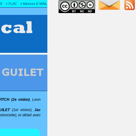
IE
» FLAC
» Adresse E-MAIL
ITCH (2e violon)
, Leon
UILET
(1er violon),
Jac
oloncelle), et détail avec