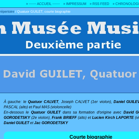
» ------ ACCUEIL ------
» IMPRESSUM
» RSS FEED
» CHRONOLOG
répertoire
/
Quatuor GUILET, courte biographie
À gauche: le
Quatuor CALVET
, Joseph CALVET (1er violon),
Daniel GUILEV
PASCAL (alto) et Paul MAS (violoncelle)
En-dessous le
Quatuor GUILET
dans sa formation d'origine avec
David G
GORODETSKY
(2e violon),
Frank BRIEFF
(alto) et
Lucien Kirch LAPORTE
(vi
Daniel GUILET
et
Jac GORODETSKY
Courte biographie