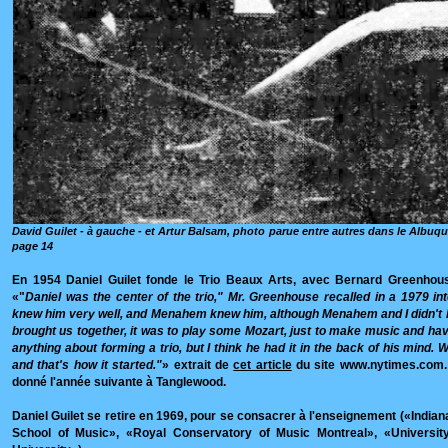
David Guilet - à gauche - et Artur Balsam, photo parue entre autres dans le Albuque
page 14
En 1954 Daniel Guilet fonde le Trio Beaux Arts, avec Bernard Greenho
«"
Daniel was the center of the trio," Mr. Greenhouse recalled in a 1979 inte
knew him very well, and Menahem knew him, although Menahem and I didn't
brought us together, it was to play some Mozart, just to make music and ha
anything about forming a trio, but I think he had it in the back of his mind. 
and that's how it started."
» extrait de
cet article
du site www.nytimes.com. 
donné l'année suivante à Tanglewood.
Daniel Guilet se retire en 1969, pour se consacrer à l'enseignement («India
School of Music», «Royal Conservatory of Music Montreal», «Universit