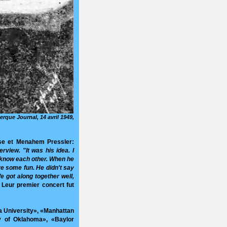
rque Journal, 14 avril 1949,
use et Menahem Pressler:
rview. "It was his idea. I
 know each other. When he
ve some fun. He didn't say
We got along together well,
Leur premier concert fut
na University», «Manhattan
y of Oklahoma», «Baylor