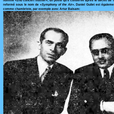
nommé «
2nd concert master
», un poste qu'il conserve après le décès de 
reformé sous le nom de «
Symphony of the Air
». Daniel Guilet est égalemen
comme chambriste, par exemple avec Artur Balsam: